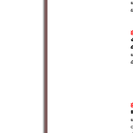
జ
వ
ప
ఉ
ప
జ
ప
ప
క
జ
0