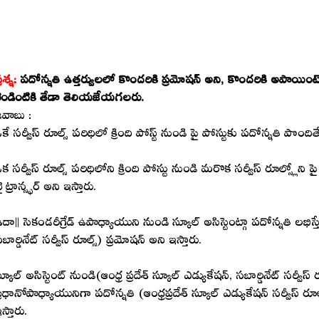
్రశ్న:
పదోన్నతి ఉత్తర్వులలో కొందరికి ప్రమోషన్ అని, కొందరికి అపాయింట్మ
ెండింటికి తేడా తెలియజేయగలరు.
వాబు :
కే సర్వీస్ రూల్స్ పరిధిలో క్రింది పోస్ట్ నుండి పై పోస్టుకు పదోన్నతి పొంద
క సర్వీస్ రూల్స్ పరిధిలోని క్రింది పోస్టు నుండి మరొక సర్వీస్ రూల్స్లోని
ై ట్రాన్స్ఫర్ అని ఇస్తారు.
దా|| సెకండరీగ్రేడ్ ఉపాధ్యాయుని నుండి స్కూల్ అసిస్టెంట్గా పదోన్నతి లభిస్త
బార్డినేట్ సర్వీస్ రూల్స్) ప్రమోషన్ అని ఇస్తారు.
్కూల్ అసిస్టెంట్ నుండి(ఆంధ్ర ప్రదేశ్ స్కూల్ ఎడ్యుకేషన్, సబార్డినేట్ సర్వ
్రధానోపాధ్యాయునిగా పదోన్నతి (ఆంధ్రప్రదేశ్ స్కూల్ ఎడ్యుకేషన్ సర్వీస్ రూల్
స్తారు.