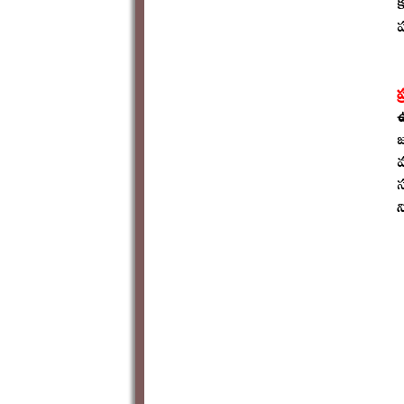
క
ప
ప
ఉ
జ
మ
స
న