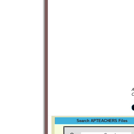
A
C
Search APTEACHERS Files