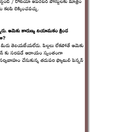
సిస్టెంట్ / రోనియో ఆపరేటర్ పోస్టులకు మాత్రం
ు కలిపి లెక్కించవచ్చు.
ారు. ఆమెకు కారుణ్య నియామకం క్రింద
దా?
ో మీరు తెలియజేయలేదు. పిల్లలు లేకపోతే ఆమెకు
ెన్షన్ కు సరిపడే ఆదాయం స్వంతంగా
ునర్వివాహం చేసుకున్న తదుపరి ఫ్యామిలీ పెన్షన్