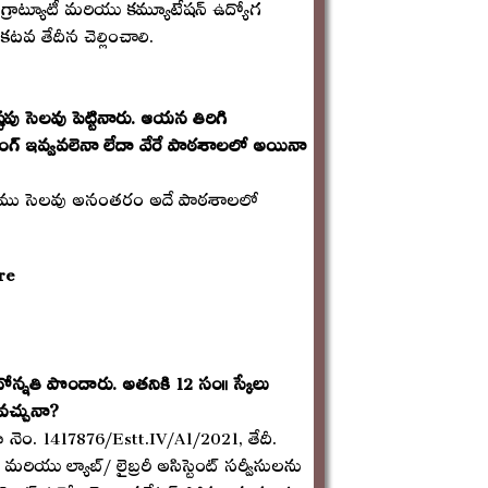
ట్ గ్రాట్యూటీ మరియు కమ్యూటేషన్ ఉద్యోగ
టవ తేదీన చెల్లించాలి.
ు సెలవు పెట్టినారు. ఆయన తిరిగి
ింగ్ ఇవ్వవలెనా లేదా వేరే పాఠశాలలో అయినా
్రకారము సెలవు అనంతరం అదే పాఠశాలలో
re
 పదోన్నతి పొందారు. అతనికి 12 సం॥ స్కేలు
చవచ్చునా?
ో నెం. 1417876/Estt.IV/A1/2021, తేదీ.
 మరియు ల్యాబ్/ లైబ్రరీ అసిస్టెంట్ సర్వీసులను