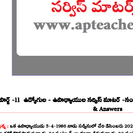
పార్ట్ -11 ఉద్యోగుల - ఉపాధ్యాయుల సర్విస్ మాటర్ 
& Answers
్రశ్న :
ఒక ఉపాధ్యాయుడు 5-4-1986 నాడు సర్వీసులో చేరి డిసెంబరు 2022 న
్యాడర్లో కొనసాగుతున్నాడు. 24 సం||ల స్కేలు కూడా తీసుకున్నాడు. 30 సం