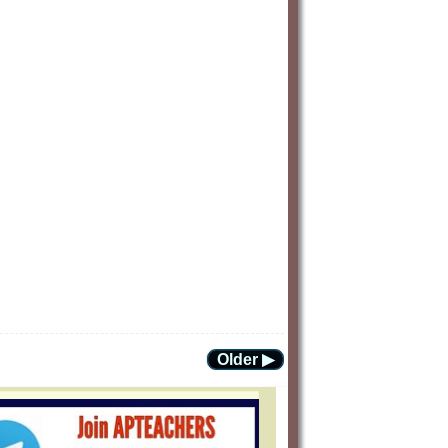
Older ▶