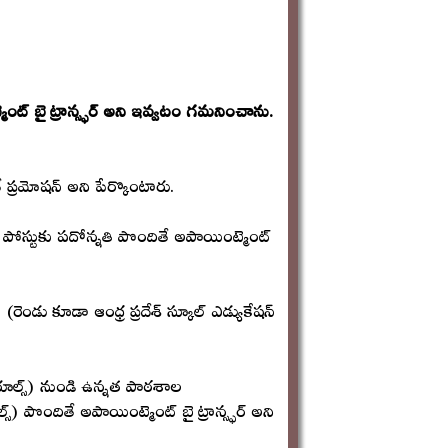
ెంట్ బై ట్రాన్స్ఫర్ అని ఇవ్వటం గమనించాను.
ితే ప్రమోషన్ అని పేర్కొంటారు.
 పై పోస్టుకు పదోన్నతి పొందితే అపాయింట్మెంట్
ే (రెండు కూడా ఆంధ్ర ప్రదేశ్ స్కూల్ ఎడ్యుకేషన్
ీస్ రూల్స్) నుండి ఉన్నత పాఠశాల
స్) పొందితే అపాయింట్మెంట్ బై ట్రాన్స్ఫర్ అని