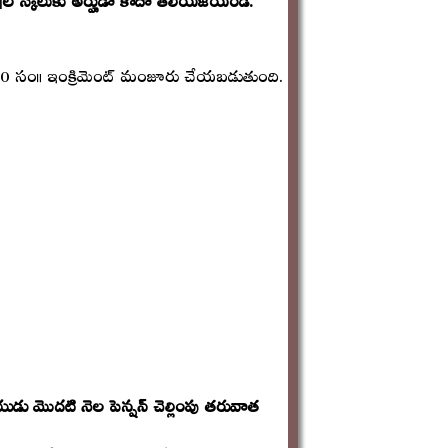
 30 సం॥ ఇంక్రిమెంట్ మంజూరు చేయబడుతుంది.
డు మొదటి నెల పెన్షన్ చెల్లింపు తరువాత