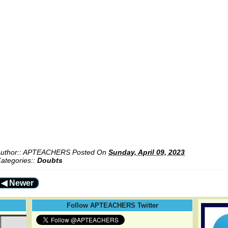
uthor::
APTEACHERS
Posted On
Sunday, April 09, 2023
ategories::
Doubts
◀ Newer
Follow APTEACHERS Twitter