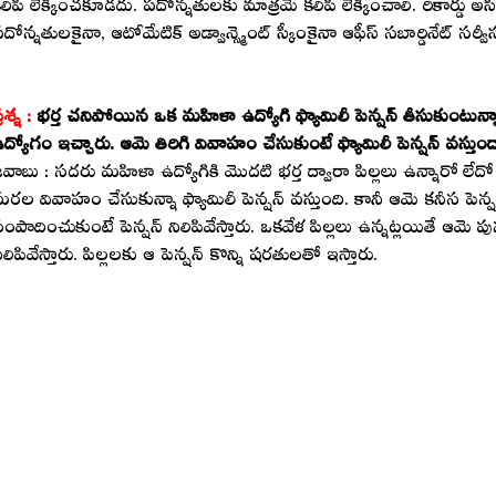
లిపి లెక్కించకూడదు. పదోన్నతులకు మాత్రమే కలిపి లెక్కించాలి. రికార్డు అ
దోన్నతులకైనా, ఆటోమేటిక్ అడ్వాన్స్మెంట్ స్కీంకైనా ఆఫీస్ సబార్డినేట్ సర్వీస
్రశ్న :
భర్త చనిపోయిన ఒక మహిళా ఉద్యోగి ఫ్యామిలీ పెన్షన్ తీసుకుంటున్న
ద్యోగం ఇచ్చారు. ఆమె తిరిగి వివాహం చేసుకుంటే ఫ్యామిలీ పెన్షన్ వస్తుం
వాబు : సదరు మహిళా ఉద్యోగికి మొదటి భర్త ద్వారా పిల్లలు ఉన్నారో లేద
రల వివాహం చేసుకున్నా ఫ్యామిలీ పెన్షన్ వస్తుంది. కానీ ఆమె కనీస ప
ంపాదించుకుంటే పెన్షన్ నిలిపివేస్తారు. ఒకవేళ పిల్లలు ఉన్నట్లయితే ఆమె ప
ిలిపివేస్తారు. పిల్లలకు ఆ పెన్షన్ కొన్ని షరతులతో ఇస్తారు.