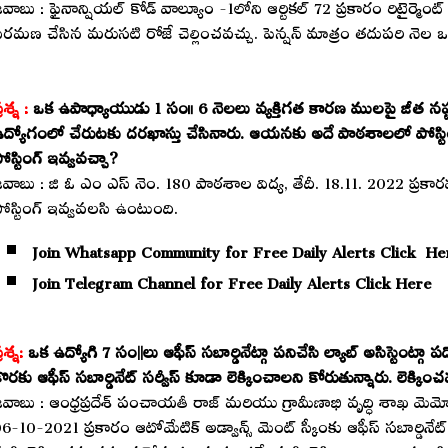
వాబు : ఫైనాన్షియల్ కోడ్ వాల్యూం -1లోని ఆర్టికల్ 72 ప్రకారం రిటైర్మెం
ిరమణ చేసిన మరుసటి రోజే చెల్లించవచ్చు. పెన్షన్ మాత్రం తదుపరి నెల ఒక
్రశ్న :
ఒక ఉపాధ్యాయుడు 1 సం॥ 6 నెలలు వ్యక్తిగత కారణ ములపై జీత నష్టప
ద్యోగంలో చేరుటకు దరఖాస్తు చేసినారు. ఆయనకు అదే పాఠశాలలో పోస్ట
ోస్టింగ్ ఇవ్వవచ్చా?
వాబు : జి ఓ ఎం ఎస్ నెం. 180 పాఠశాల విద్య, తేదీ. 18.11. 2022 ప
ోస్టింగ్ ఇవ్వవలసి ఉంటుంది.
Join Whatsapp Community for Free Daily Alerts Click He
Join Telegram Channel for Free Daily Alerts Click Here
్రశ్న:
ఒక ఉద్యోగి 7 సం||లు ఆఫీస్ సబార్డినేట్గా పనిచేసి ల్యాబ్ అసిస్టెంట్గా
ొరకు ఆఫీస్ సబార్డినేట్ సర్వీస్ కూడా లెక్కించాలని కోరుతున్నారు. లెక్కిం
వాబు : ఆంధ్రప్రదేశ్ పంచాయతీ రాజ్ మరియు గ్రామీణాభి వృద్ధి శాఖ మెమ
6-10-2021 ప్రకారం ఆటోమేటిక్ అడ్వాన్స్ మెంట్ స్కీంకు ఆఫీస్ సబార్డినేట్