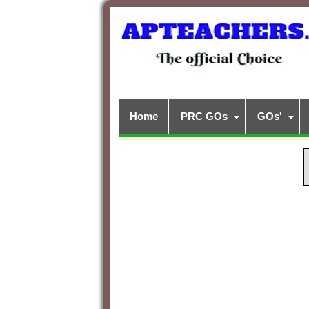
Home
PRC GOs
GOs'