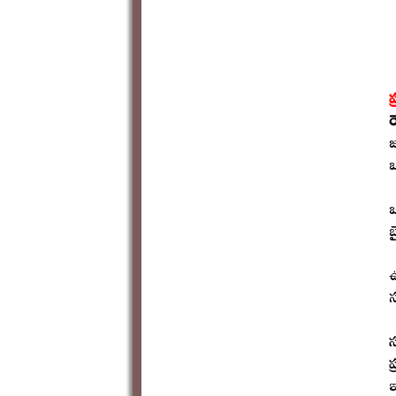
ప
ర
జ
ఒ
ఒ
బ
ఉ
స
స
ప
ఇ