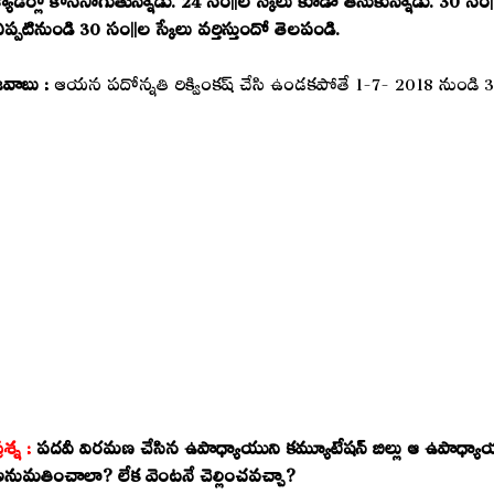
ప్పటినుండి 30 సం||ల స్కేలు వర్తిస్తుందో తెలపండి.
జవాబు :
ఆయన పదోన్నతి రిక్వింకష్ చేసి ఉండకపోతే 1-7- 2018 నుండి
్రశ్న :
పదవీ విరమణ చేసిన ఉపాధ్యాయుని కమ్యూటేషన్ బిల్లు ఆ ఉపాధ్యాయు
నుమతించాలా? లేక వెంటనే చెల్లించవచ్చా?