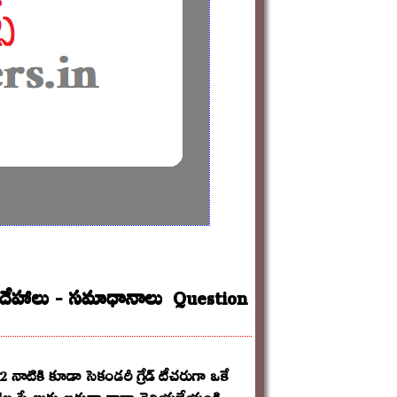
-సందేహాలు - సమాధానాలు Question
ాటికి కూడా సెకండరీ గ్రేడ్ టీచరుగా ఒకే
||ల స్కేలుకు అర్హుడా కాదా తెలియజేయండి.