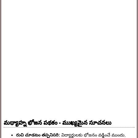
మధ్యాహ్న భోజన పథకం - ముఖ్యమైన సూచనలు
రుచి చూడటం తప్పనిసరి:
విద్యార్థులకు భోజనం వడ్డించే ముందు,