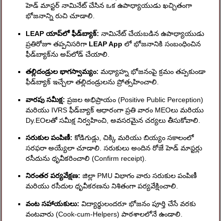
హెడ్ మాస్టర్ నామినేట్ చేసిన ఒక ఉపాధ్యాయుడు ఖచ్చితంగా
భోజనాన్ని రుచి చూడాలి.
LEAP యాప్‌లో ఫీడ్‌బ్యాక్:
నామినేట్ చేయబడిన ఉపాధ్యాయుడు
ప్రతిరోజూ తప్పనిసరిగా
LEAP App
లో భోజనానికి సంబంధించిన
ఫీడ్‌బ్యాక్‌ను అప్‌లోడ్ చేయాలి.
తల్లిదండ్రుల భాగస్వామ్యం:
మధ్యాహ్న భోజనంపై క్రమం తప్పకుండా
ఫీడ్‌బ్యాక్ ఇచ్చేలా తల్లిదండ్రులను ప్రోత్సహించాలి.
వారపు సమీక్ష:
ప్రజల అభిప్రాయం (Positive Public Perception)
మరియు IVRS ఫీడ్‌బ్యాక్ ఆధారంగా ప్రతి వారం MEOలు మరియు
Dy.EOలతో సమీక్ష నిర్వహించి, అవసరమైన చర్యలు తీసుకోవాలి.
సరుకుల పంపిణీ:
కోడిగుడ్లు, చిక్కి మరియు బియ్యం సకాలంలో
సరఫరా అయ్యేలా చూడాలి. సరుకులు అందిన రోజే హెడ్ మాస్టర్లు
రసీదును ధృవీకరించాలి (Confirm receipt).
నిరంతర పర్యవేక్షణ:
జిల్లా PMU విభాగం వారు సరుకుల పంపిణీ
మరియు రసీదుల ధృవీకరణను నిశితంగా పర్యవేక్షించాలి.
వంట సహాయకులు:
విద్యార్థులందరూ భోజనం పూర్తి చేసే వరకు
వంటవారు (Cook-cum-Helpers) పాఠశాలలోనే ఉండాలి.