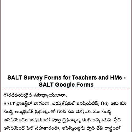
SALT Survey Forms for Teachers and HMs -
SALT Google Forms
గౌరవనీయులైన ఉపాధ్యాయులారా,
SALT ప్రాజెక్ట్‌లో భాగంగా, ఎడ్యుకేషనల్ ఇనిషియేటివ్స్ (Ei) అను మా
సంస్థ ఆంధ్రప్రదేశ్ ప్రభుత్వంతో కలిసి పని చేస్తోంది. మా సంస్థ
అసెస్‌మెంట్‌ల విషయంలో పూర్తి నైపుణ్యాన్ని కలిగి ఉన్నందున, స్టేట్
అసెస్‌మెంట్ సెల్‌ సహకారంతో, అసెస్మెంట్లను ప్లాన్ చేసి రాష్ట్రంలో