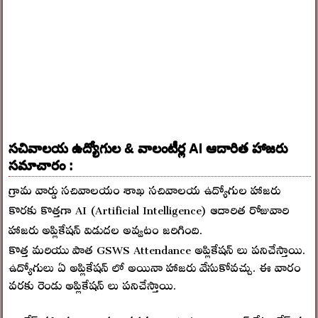
సచివాలయ ఉద్యోగుల & వాలంటీర్ల AI ఆదారిత హాజరు
సమాచారం :
గ్రామ వార్డు సచివాలయం శాఖ సచివాలయ ఉద్యోగుల హాజరు
కొరకు కొత్తగా AI (Artificial Intelligence) ఆదారిత రోజువారి
హాజరు అప్లికేషన్ విడుదల అవ్వటం జరిగింది.
కొత్త మరియు పాత GSWS Attendance అప్లికేషన్ లు పనిచేస్తాయి.
ఉద్యోగులు ఏ అప్లికేషన్ లో అయినా హాజరు వేసుకోవచ్చు. ఈ వారం
వరకు రెండు అప్లికేషన్ లు పనిచేస్తాయి.