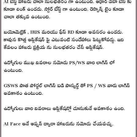
AI బేస్డ్ హాజరు చాలా సులభతరం గా ఉంటుంది. ఆధార్ డేటా బేస్ కు
కూడా లింక్ ఉండదు. స్టోర్ బేస్డ్ గా ఉంటుంది. రెస్పాన్స్ టైం కూడా
చాలా తక్కువ ఉంటుంది.
బయోమెట్రిక్ , IRIS మరియు ఫేస్ RD కూడా అవసరం ఉండదు.
కావున కొత్త అప్లికేషన్ పై ఎటువంటి సందేహాలు పెట్టుకోవద్దు. ఇది
కేవలం హాజరు ప్రక్రియ ను సులభతరం చేసే అప్లికేషన్.
ఉద్యోగుల ముఖ వివరాల నమోదు PS/WS వారి లాగిన్ లో
ఉంటుంది.
GSWS పాత పోర్టల్ లాగిన్ ఐడి పాస్వర్డ్ తో PS / WS వారు లాగిన్
అవకాశం ఉంటుంది.
ఉద్యోగులు వారి వివరాలు అప్లికేషన్లో చూసుకునే అవకాశం ఉంది.
AI Face అనే ఆప్షన్ ద్వారా హాజరును నమోదు చేయవచ్చు.